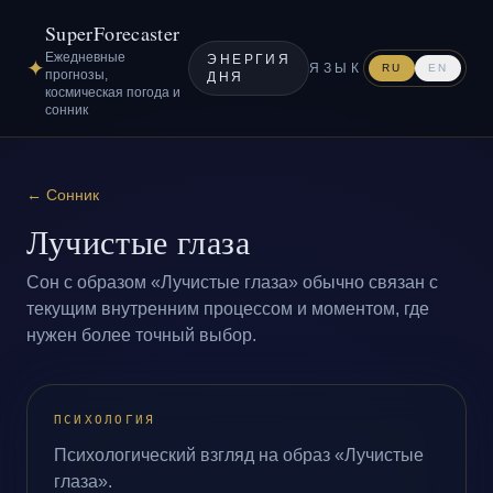
SuperForecaster
Ежедневные
ЭНЕРГИЯ
✦
ЯЗЫК
RU
EN
прогнозы,
ДНЯ
космическая погода и
сонник
←
Сонник
Лучистые глаза
Сон с образом «Лучистые глаза» обычно связан с
текущим внутренним процессом и моментом, где
нужен более точный выбор.
ПСИХОЛОГИЯ
Психологический взгляд на образ «Лучистые
глаза».