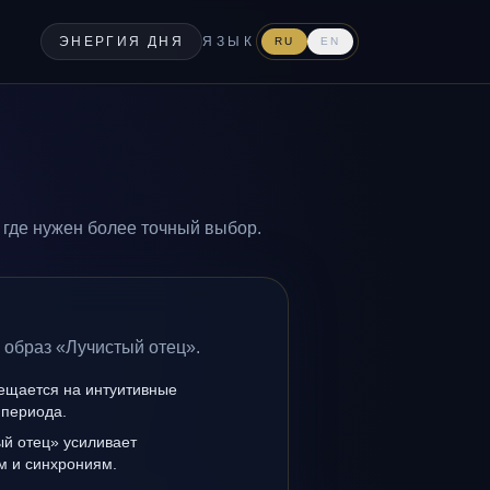
ЭНЕРГИЯ ДНЯ
ЯЗЫК
RU
EN
 где нужен более точный выбор.
 образ «Лучистый отец».
мещается на интуитивные
 периода.
ый отец» усиливает
ам и синхрониям.