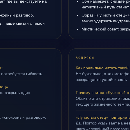
т, где вы действуете на
Сон намекает: снизьте р
интуитивный путь станет
окойный разговор.
Образ «Лучистый отец» ч
важно удержать внутренн
ц» чаще связан с темой
Мистический совет: закр
ВОПРОСЫ
ц»
Как правильно читать такой
 потребуется гибкость.
Не буквально, а как метафор
возвращаете устойчивость.
тец»
к: закрыть один
Почему снится «Лучистый о
Обычно это отражение темы
текущего жизненного темпа
а «спокойный разговор».
«Лучистый отец» повторяет
Да. Повтор указывает на не
шага «спокойный разговор»