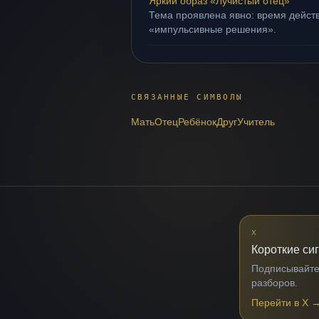
Яркий образ «Лучистый отец»
Тема проявлена явно: время действ
«импульсивные решения».
СВЯЗАННЫЕ СИМВОЛЫ
Мать
Отец
Ребёнок
Друг
Учитель
X
Короткие си
Подписывайтес
разборов.
Перейти в X