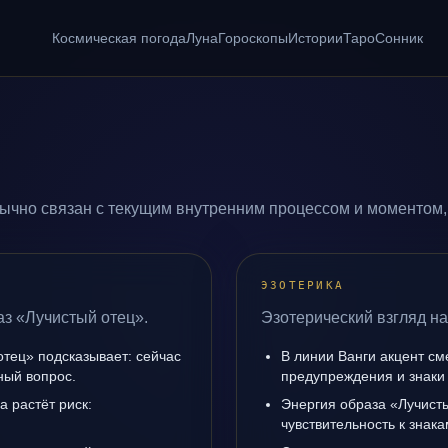
Космическая погода
Луна
Гороскопы
Истории
Таро
Сонник
ычно связан с текущим внутренним процессом и моментом,
ЭЗОТЕРИКА
аз «Лучистый отец».
Эзотерический взгляд на
отец» подсказывает: сейчас
В линии Ванги акцент с
ный вопрос.
предупреждения и знаки
а растёт риск:
Энергия образа «Лучист
чувствительность к знак