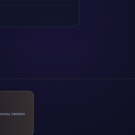
нонсы свежих