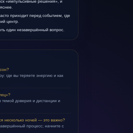
иск «импульсивные решения», и
 яснее.
асто приходит перед событием, где
ий центр.
ыть один незавершённый вопрос.
 сон?
у: где вы теряете энергию и как
тец»?
 темой доверия и дистанции и
.
ся несколько ночей — это важно?
завершённый процесс; начните с
.