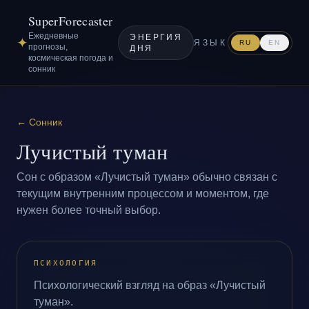
SuperForecaster
Ежедневные
ЭНЕРГИЯ
✦
ЯЗЫК
RU
EN
прогнозы,
ДНЯ
космическая погода и
сонник
←
Сонник
Лучистый туман
Сон с образом «Лучистый туман» обычно связан с
текущим внутренним процессом и моментом, где
нужен более точный выбор.
ПСИХОЛОГИЯ
Психологический взгляд на образ «Лучистый
туман».