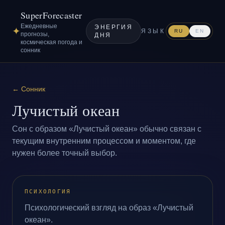
SuperForecaster
Ежедневные
ЭНЕРГИЯ
✦
ЯЗЫК
RU
EN
прогнозы,
ДНЯ
космическая погода и
сонник
←
Сонник
Лучистый океан
Сон с образом «Лучистый океан» обычно связан с
текущим внутренним процессом и моментом, где
нужен более точный выбор.
ПСИХОЛОГИЯ
Психологический взгляд на образ «Лучистый
океан».