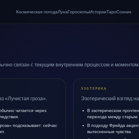
Космическая погода
Луна
Гороскопы
Истории
Таро
Сонник
бычно связан с текущим внутренним процессом и моментом,
ЭЗОТЕРИКА
з «Лучистая гроза».
Эзотерический взгляд на
обычно читается через
В эзотерическом прочтен
ледствия.
перехода между старым 
гроза» подсказывает: сейчас
В подходу Фрейда акцен
мп.
вытесненные чувства.