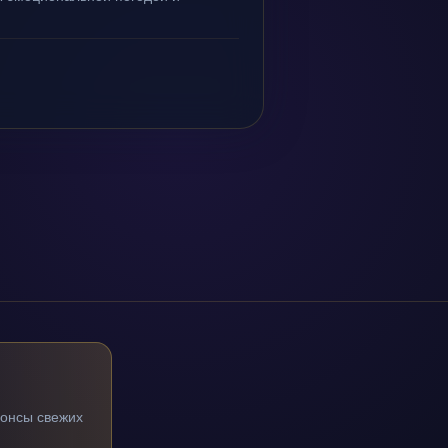
.
нонсы свежих