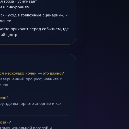
я гроза» усиливает
ам и синхрониям.
иск «уход в тревожные сценарии», и
 яснее.
часто приходит перед событием, где
ий центр.
ся несколько ночей — это важно?
завершённый процесс; начните с
ина».
 сон?
у: где вы теряете энергию и как
роза»?
ы эмоциональной погодой и