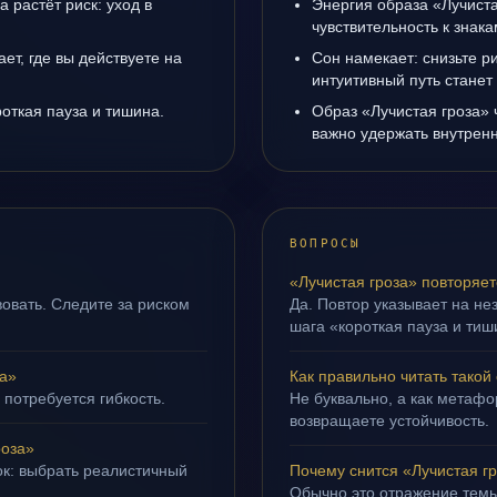
а растёт риск: уход в
Энергия образа «Лучиста
чувствительность к знак
ет, где вы действуете на
Сон намекает: снизьте р
интуитивный путь станет
роткая пауза и тишина.
Образ «Лучистая гроза» 
важно удержать внутренн
ВОПРОСЫ
«Лучистая гроза» повторяет
овать. Следите за риском
Да. Повтор указывает на не
шага «короткая пауза и тиш
за»
Как правильно читать такой
 потребуется гибкость.
Не буквально, а как метафор
возвращаете устойчивость.
роза»
ок: выбрать реалистичный
Почему снится «Лучистая г
Обычно это отражение тем