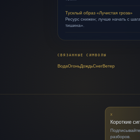
Тусклый образ «Лучистая гроза»
Ресурс снижен; лучше начать с шага
тишина».
СВЯЗАННЫЕ СИМВОЛЫ
Вода
Огонь
Дождь
Снег
Ветер
X
Короткие си
Подписывайтес
разборов.