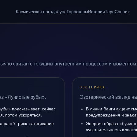
Космическая погода
Луна
Гороскопы
Истории
Таро
Сонник
ычно связан с текущим внутренним процессом и моментом,
ЭЗОТЕРИКА
аз «Лучистые зубы».
Эзотерический взгляд на
зубы» подсказывает: сейчас
В линии Ванги акцент с
я, потом ускоряться.
предупреждения и знаки
а растёт риск: затягивание
Энергия образа «Лучист
чувствительность к знак