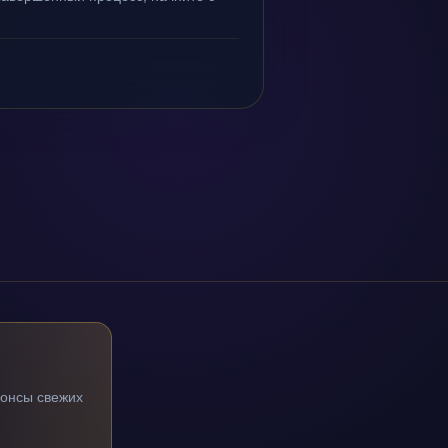
нонсы свежих