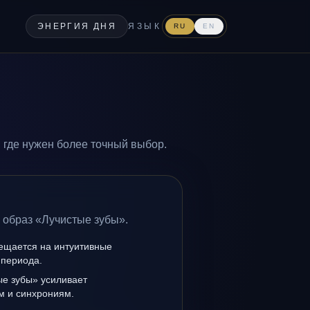
ЭНЕРГИЯ ДНЯ
ЯЗЫК
RU
EN
 где нужен более точный выбор.
 образ «Лучистые зубы».
мещается на интуитивные
 периода.
ые зубы» усиливает
ам и синхрониям.