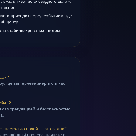
иск «затягивание очевидного шага»,
т яснее.
асто приходит перед событием, где
ий центр.
ала стабилизироваться, потом
 сон?
у: где вы теряете энергию и как
убы»?
ы саморегуляцией и безопасностью
а.
ся несколько ночей — это важно?
завершённый процесс; начните с