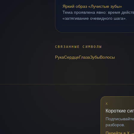
Яркий образ «Лучистые зубы»
Тема проявлена явно: время действ
«затягивание очевидного шага».
СВЯЗАННЫЕ СИМВОЛЫ
Рука
Сердце
Глаза
Зубы
Волосы
X
Короткие си
Подписывайтес
разборов.
Перейти в X