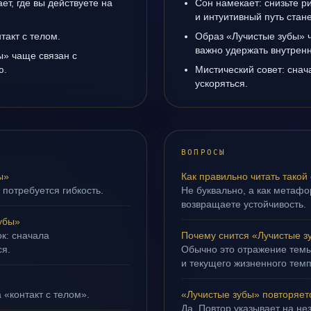
т, где вы действуете на
Сон намекает: снизьте р
и интуитивный путь стане
такт с телом.
Образ «Лучистые зубы» ч
важно удержать внутренн
ы» чаще связан с
ю.
Мистический совет: снач
ускоряться.
ВОПРОСЫ
ы»
Как правильно читать такой
 потребуется гибкость.
Не буквально, а как метафор
возвращаете устойчивость.
убы»
ок: сначала
Почему снится «Лучистые з
ся.
Обычно это отражение тем
и текущего жизненного темп
 «контакт с телом».
«Лучистые зубы» повторяет
Да. Повтор указывает на не