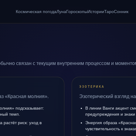
Космическая погода
Луна
Гороскопы
Истории
Таро
Сонник
бычно связан с текущим внутренним процессом и моментом
ЭЗОТЕРИКА
аз «Красная молния».
Эзотерический взгляд на
олния» подсказывает:
В линии Ванги акцент с
чный темп.
предупреждения и знаки
а растёт риск: уход в
Энергия образа «Красна
чувствительность к знак