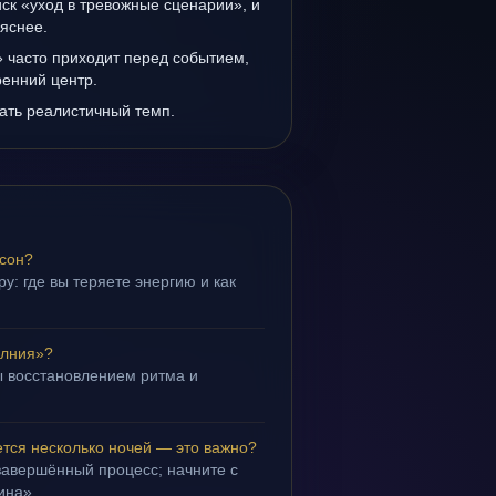
иск «уход в тревожные сценарии», и
 яснее.
 часто приходит перед событием,
ренний центр.
ать реалистичный темп.
 сон?
у: где вы теряете энергию и как
олния»?
 восстановлением ритма и
.
тся несколько ночей — это важно?
завершённый процесс; начните с
ина».