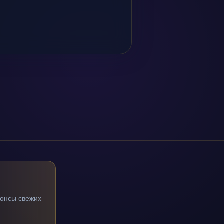
нонсы свежих