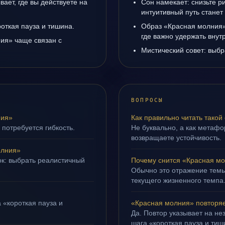
ает, где вы действуете на
Сон намекает: снизьте р
интуитивный путь станет
роткая пауза и тишина.
Образ «Красная молния»
где важно удержать внут
ия» чаще связан с
Мистический совет: выбр
ВОПРОСЫ
ния»
Как правильно читать такой
 потребуется гибкость.
Не буквально, а как метафор
возвращаете устойчивость.
олния»
ок: выбрать реалистичный
Почему снится «Красная м
Обычно это отражение темы
текущего жизненного темпа
 «короткая пауза и
«Красная молния» повторяе
Да. Повтор указывает на не
шага «короткая пауза и тиш