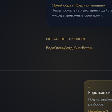
Яркий образ «Красная молния»
Тема проявлена явно: время действ
«уход в тревожные сценарии».
СВЯЗАННЫЕ СИМВОЛЫ
Вода
Огонь
Дождь
Снег
Ветер
X
Короткие си
Подписывайтес
разборов.
Перейти в X