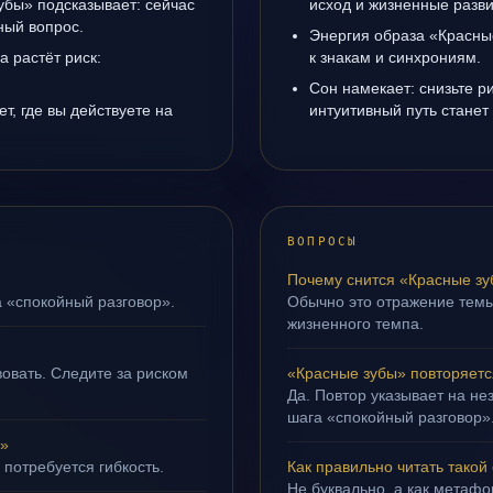
убы» подсказывает: сейчас
исход и жизненные разви
ный вопрос.
Энергия образа «Красные
а растёт риск:
к знакам и синхрониям.
Сон намекает: снизьте р
т, где вы действуете на
интуитивный путь станет
ВОПРОСЫ
Почему снится «Красные з
а «спокойный разговор».
Обычно это отражение темы
жизненного темпа.
овать. Следите за риском
«Красные зубы» повторяетс
Да. Повтор указывает на не
шага «спокойный разговор»
ы»
 потребуется гибкость.
Как правильно читать такой
Не буквально, а как метафор