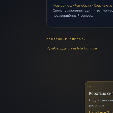
Повторяющийся образ «Красные з
Сюжет закрепляет один и тот же уро
незавершённый вопрос.
СВЯЗАННЫЕ СИМВОЛЫ
Рука
Сердце
Глаза
Зубы
Волосы
X
Короткие си
Подписывайтес
разборов.
Перейти в X