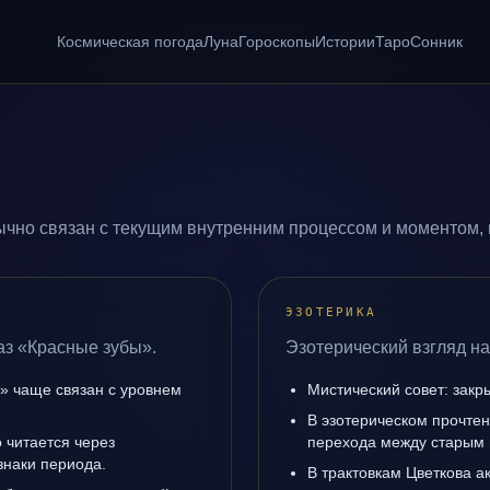
Космическая погода
Луна
Гороскопы
Истории
Таро
Сонник
чно связан с текущим внутренним процессом и моментом, 
ЭЗОТЕРИКА
аз «Красные зубы».
Эзотерический взгляд на
» чаще связан с уровнем
Мистический совет: закр
В эзотерическом прочтен
 читается через
перехода между старым 
знаки периода.
В трактовкам Цветкова а