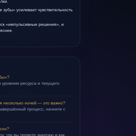
лки.
 зубы» усиливает чувствительность
иск «импульсивные решения», и
 яснее.
убы»?
 уровнем ресурса и текущего
я несколько ночей — это важно?
завершённый процесс; начните с
.
 сон?
у: где вы теряете энергию и как