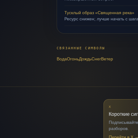
Тусклый образ «Священная река»
Ресурс снижен; лучше начать с шаг
СВЯЗАННЫЕ СИМВОЛЫ
Вода
Огонь
Дождь
Снег
Ветер
X
Короткие си
Подписывайтес
разборов.
Перейти в X