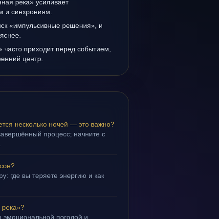
ная река» усиливает
ам и синхрониям.
иск «импульсивные решения», и
 яснее.
 часто приходит перед событием,
ренний центр.
тся несколько ночей — это важно?
завершённый процесс; начните с
.
 сон?
у: где вы теряете энергию и как
 река»?
ы эмоциональной погодой и