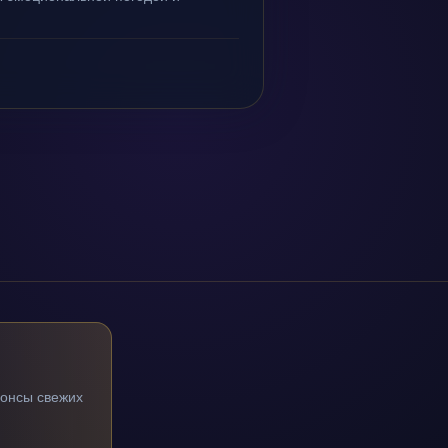
.
нонсы свежих