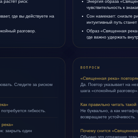
а растёт риск:
Энергия образа «Священ
чувствительность к знак
ает, где вы действуете на
Сон намекает: снизьте р
интуитивный путь станет
окойный разговор.
Образ «Священная река»
где важно удержать внут
ВОПРОСЫ
«Священная река» повторяе
овать. Следите за риском
Да. Повтор указывает на не
шага «спокойный разговор»
ека»
Как правильно читать такой
 потребуется гибкость.
Не буквально, а как метафор
возвращаете устойчивость.
 река»
к: закрыть один
Почему снится «Священная
Обычно это отражение тем