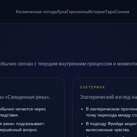
Космическая погода
Луна
Гороскопы
Истории
Таро
Сонник
обычно связан с текущим внутренним процессом и моментом
ЭЗОТЕРИКА
аз «Священная река».
Эзотерический взгляд н
обычно читается через
В эзотерическом прочте
ледствия.
точку перехода между с
я река» подсказывает:
В подходу Фрейда акцен
авершённый вопрос.
вытесненные чувства.