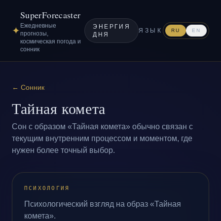
SuperForecaster
Ежедневные
ЭНЕРГИЯ
✦
ЯЗЫК
RU
EN
прогнозы,
ДНЯ
космическая погода и
сонник
←
Сонник
Тайная комета
Сон с образом «Тайная комета» обычно связан с
текущим внутренним процессом и моментом, где
нужен более точный выбор.
ПСИХОЛОГИЯ
Психологический взгляд на образ «Тайная
комета».