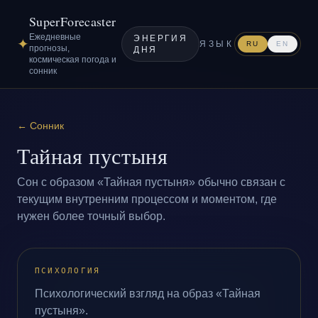
SuperForecaster
Ежедневные
ЭНЕРГИЯ
✦
ЯЗЫК
RU
EN
прогнозы,
ДНЯ
космическая погода и
сонник
←
Сонник
Тайная пустыня
Сон с образом «Тайная пустыня» обычно связан с
текущим внутренним процессом и моментом, где
нужен более точный выбор.
ПСИХОЛОГИЯ
Психологический взгляд на образ «Тайная
пустыня».