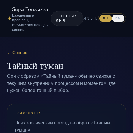
SuperForecaster
Ежедневные
ЭНЕРГИЯ
✦
ЯЗЫК
RU
EN
прогнозы,
ДНЯ
космическая погода и
сонник
←
Сонник
Тайный туман
Сон с образом «Тайный туман» обычно связан с
текущим внутренним процессом и моментом, где
нужен более точный выбор.
ПСИХОЛОГИЯ
Психологический взгляд на образ «Тайный
туман».