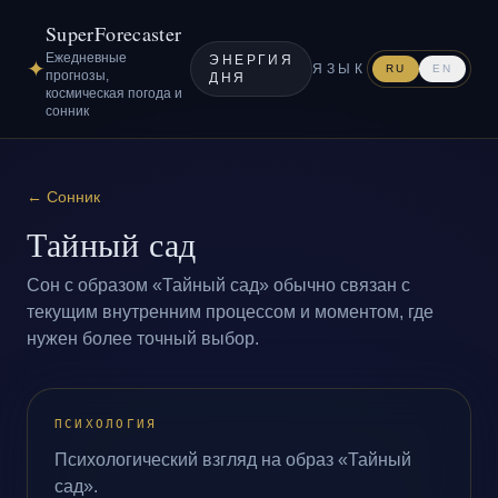
SuperForecaster
Ежедневные
ЭНЕРГИЯ
✦
ЯЗЫК
RU
EN
прогнозы,
ДНЯ
космическая погода и
сонник
←
Сонник
Тайный сад
Сон с образом «Тайный сад» обычно связан с
текущим внутренним процессом и моментом, где
нужен более точный выбор.
ПСИХОЛОГИЯ
Психологический взгляд на образ «Тайный
сад».