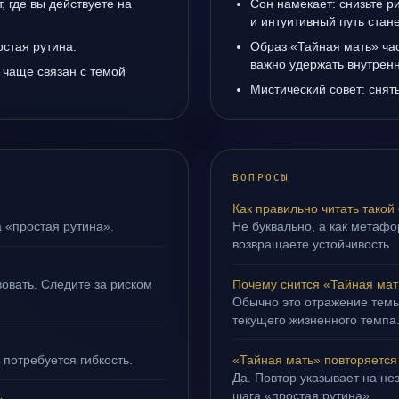
 где вы действуете на
Сон намекает: снизьте р
и интуитивный путь стане
остая рутина.
Образ «Тайная мать» час
важно удержать внутренн
 чаще связан с темой
Мистический совет: снят
ВОПРОСЫ
Как правильно читать такой
а «простая рутина».
Не буквально, а как метафор
возвращаете устойчивость.
овать. Следите за риском
Почему снится «Тайная мат
Обычно это отражение темы
текущего жизненного темпа
 потребуется гибкость.
«Тайная мать» повторяется
Да. Повтор указывает на не
шага «простая рутина».