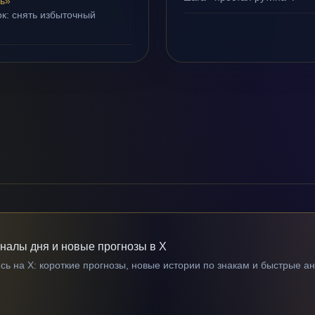
ь»
ок: снять избыточный
гналы дня и новые прогнозы в X
ь на X: короткие прогнозы, новые истории по знакам и быстрые а
→