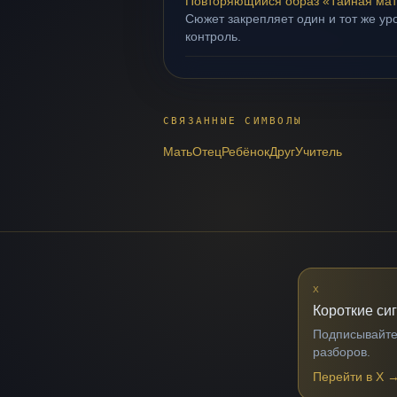
Повторяющийся образ «Тайная мат
Сюжет закрепляет один и тот же ур
контроль.
СВЯЗАННЫЕ СИМВОЛЫ
Мать
Отец
Ребёнок
Друг
Учитель
X
Короткие си
Подписывайтес
разборов.
Перейти в X