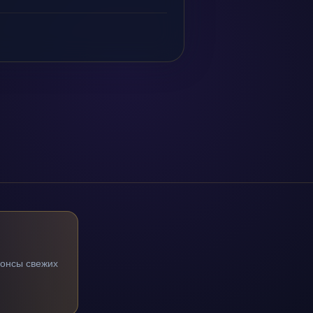
нонсы свежих