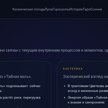
Космическая погода
Луна
Гороскопы
Истории
Таро
Сонник
но связан с текущим внутренним процессом и моментом, г
ЭЗОТЕРИКА
аз «Тайная мать».
Эзотерический взгляд на
ть» подсказывает: сейчас
В трактовкам Цветкова а
ь.
исход и жизненные разви
а растёт риск: перегрузка
Энергия образа «Тайная 
к знакам и синхрониям.