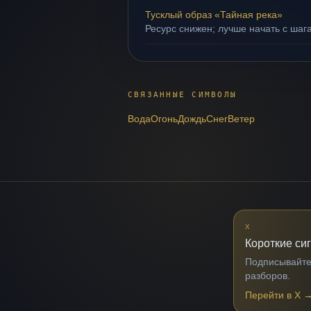
Тусклый образ «Тайная река»
Ресурс снижен; лучше начать с шаг
СВЯЗАННЫЕ СИМВОЛЫ
Вода
Огонь
Дождь
Снег
Ветер
X
Короткие си
Подписывайтес
разборов.
Перейти в X