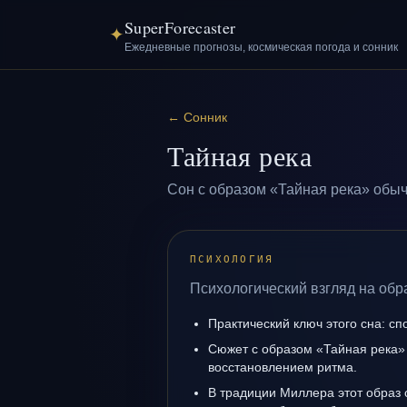
SuperForecaster
✦
Ежедневные прогнозы, космическая погода и сонник
←
Сонник
Тайная река
Сон с образом «Тайная река» обыч
ПСИХОЛОГИЯ
Психологический взгляд на обр
Практический ключ этого сна: сп
Сюжет с образом «Тайная река»
восстановлением ритма.
В традиции Миллера этот образ 