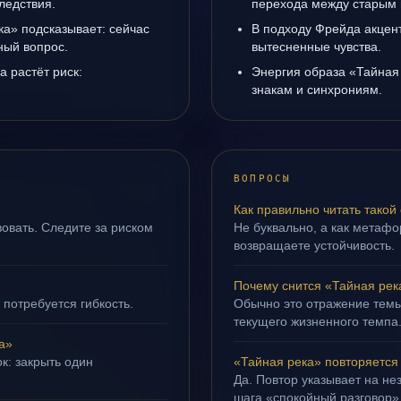
ледствия.
перехода между старым 
ка» подсказывает: сейчас
В подходу Фрейда акцен
ный вопрос.
вытесненные чувства.
а растёт риск:
Энергия образа «Тайная 
знакам и синхрониям.
ВОПРОСЫ
Как правильно читать такой
овать. Следите за риском
Не буквально, а как метафор
возвращаете устойчивость.
Почему снится «Тайная рек
 потребуется гибкость.
Обычно это отражение темы
текущего жизненного темпа
а»
к: закрыть один
«Тайная река» повторяется
Да. Повтор указывает на не
шага «спокойный разговор»