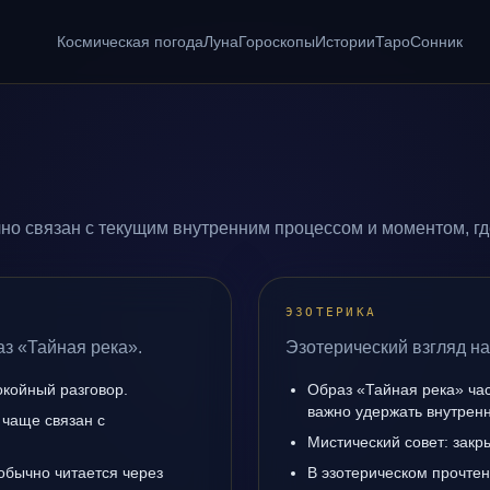
Космическая погода
Луна
Гороскопы
Истории
Таро
Сонник
но связан с текущим внутренним процессом и моментом, г
ЭЗОТЕРИКА
аз «Тайная река».
Эзотерический взгляд на
окойный разговор.
Образ «Тайная река» час
важно удержать внутренн
 чаще связан с
Мистический совет: закр
обычно читается через
В эзотерическом прочтен