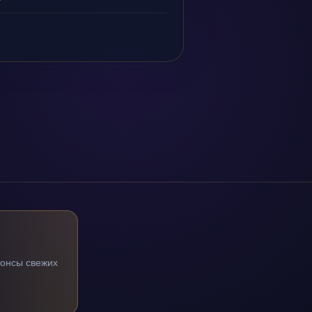
нонсы свежих