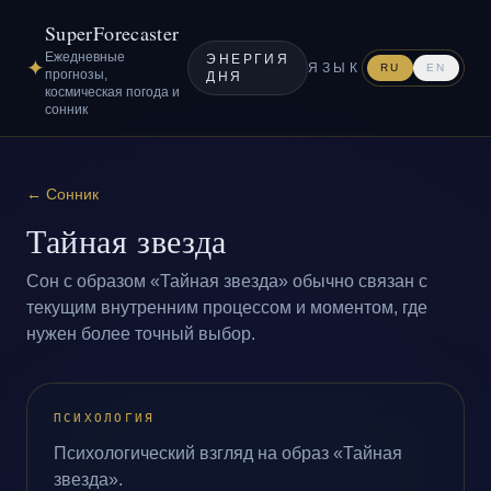
SuperForecaster
Ежедневные
ЭНЕРГИЯ
✦
ЯЗЫК
RU
EN
прогнозы,
ДНЯ
космическая погода и
сонник
←
Сонник
Тайная звезда
Сон с образом «Тайная звезда» обычно связан с
текущим внутренним процессом и моментом, где
нужен более точный выбор.
ПСИХОЛОГИЯ
Психологический взгляд на образ «Тайная
звезда».