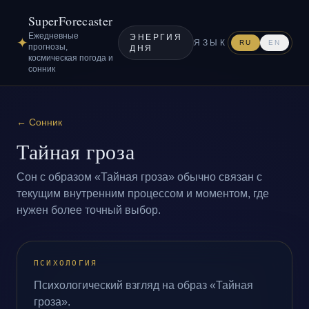
SuperForecaster
Ежедневные
ЭНЕРГИЯ
✦
ЯЗЫК
RU
EN
прогнозы,
ДНЯ
космическая погода и
сонник
←
Сонник
Тайная гроза
Сон с образом «Тайная гроза» обычно связан с
текущим внутренним процессом и моментом, где
нужен более точный выбор.
ПСИХОЛОГИЯ
Психологический взгляд на образ «Тайная
гроза».