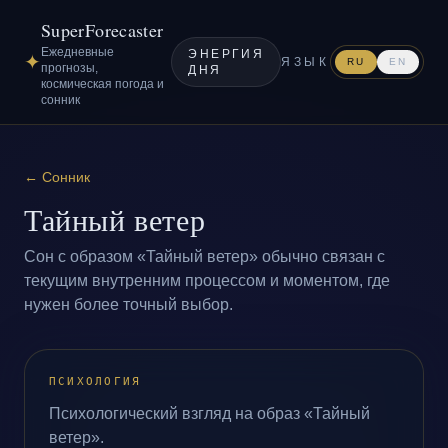
SuperForecaster
Ежедневные
ЭНЕРГИЯ
✦
ЯЗЫК
RU
EN
прогнозы,
ДНЯ
космическая погода и
сонник
←
Сонник
Тайный ветер
Сон с образом «Тайный ветер» обычно связан с
текущим внутренним процессом и моментом, где
нужен более точный выбор.
ПСИХОЛОГИЯ
Психологический взгляд на образ «Тайный
ветер».