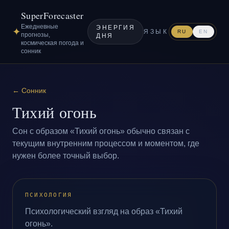
SuperForecaster
Ежедневные
ЭНЕРГИЯ
✦
ЯЗЫК
RU
EN
прогнозы,
ДНЯ
космическая погода и
сонник
←
Сонник
Тихий огонь
Сон с образом «Тихий огонь» обычно связан с
текущим внутренним процессом и моментом, где
нужен более точный выбор.
ПСИХОЛОГИЯ
Психологический взгляд на образ «Тихий
огонь».