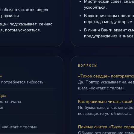
Мистический совет: снач
ускоряться.
з обычно читается через
 развилки.
В эзотерическом прочтен
перехода между старым 
дце» подсказывает: сейчас
я, потом ускоряться.
В линии Ванги акцент с
предупреждения и знаки
ВОПРОСЫ
»
«Тихое сердце» повторяетс
 потребуется гибкость.
Да. Повтор указывает на не
шага «контакт с телом».
це»
ок: сначала
Как правильно читать такой
ся.
Не буквально, а как метафор
возвращаете устойчивость.
 «контакт с телом».
Почему снится «Тихое серд
Обычно это отражение темы