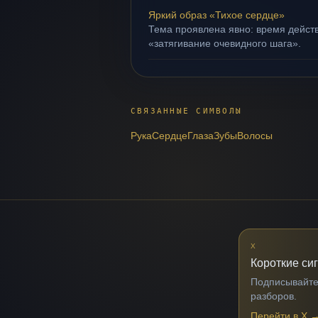
Яркий образ «Тихое сердце»
Тема проявлена явно: время действ
«затягивание очевидного шага».
СВЯЗАННЫЕ СИМВОЛЫ
Рука
Сердце
Глаза
Зубы
Волосы
X
Короткие си
Подписывайтес
разборов.
Перейти в X