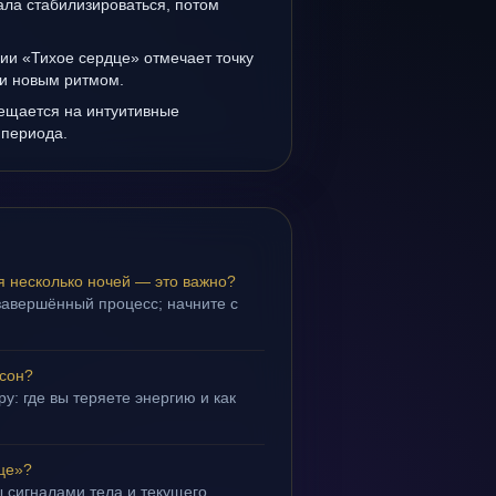
ала стабилизироваться, потом
ии «Тихое сердце» отмечает точку
и новым ритмом.
мещается на интуитивные
 периода.
я несколько ночей — это важно?
завершённый процесс; начните с
 сон?
у: где вы теряете энергию и как
це»?
 сигналами тела и текущего