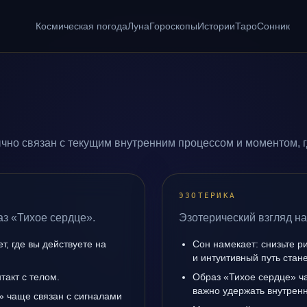
Космическая погода
Луна
Гороскопы
Истории
Таро
Сонник
чно связан с текущим внутренним процессом и моментом, 
ЭЗОТЕРИКА
аз «Тихое сердце».
Эзотерический взгляд на
, где вы действуете на
Сон намекает: снизьте р
и интуитивный путь стане
такт с телом.
Образ «Тихое сердце» ча
важно удержать внутренн
» чаще связан с сигналами