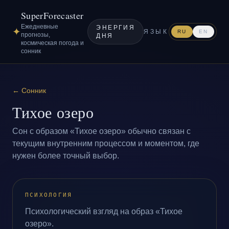
SuperForecaster
Ежедневные
ЭНЕРГИЯ
✦
ЯЗЫК
RU
EN
прогнозы,
ДНЯ
космическая погода и
сонник
←
Сонник
Тихое озеро
Сон с образом «Тихое озеро» обычно связан с
текущим внутренним процессом и моментом, где
нужен более точный выбор.
ПСИХОЛОГИЯ
Психологический взгляд на образ «Тихое
озеро».