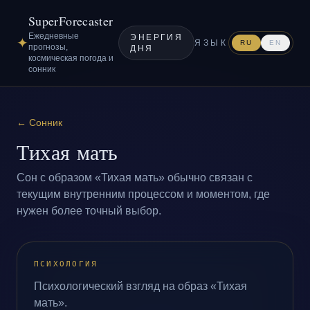
SuperForecaster
Ежедневные
ЭНЕРГИЯ
✦
ЯЗЫК
RU
EN
прогнозы,
ДНЯ
космическая погода и
сонник
←
Сонник
Тихая мать
Сон с образом «Тихая мать» обычно связан с
текущим внутренним процессом и моментом, где
нужен более точный выбор.
ПСИХОЛОГИЯ
Психологический взгляд на образ «Тихая
мать».