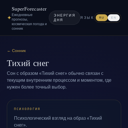
SuperForecaster
Ежедневные
ЭНЕРГИЯ
✦
ЯЗЫК
RU
EN
прогнозы,
ДНЯ
космическая погода и
сонник
←
Сонник
Тихий снег
Сон с образом «Тихий снег» обычно связан с
текущим внутренним процессом и моментом, где
нужен более точный выбор.
ПСИХОЛОГИЯ
Психологический взгляд на образ «Тихий
снег».