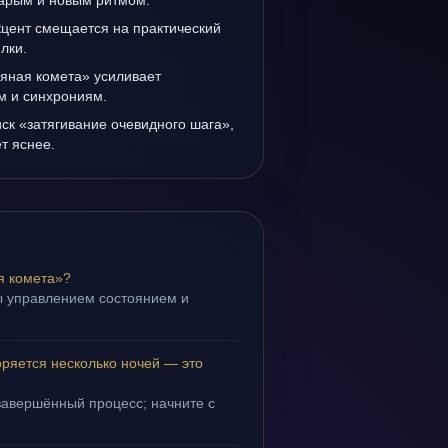
тарым и новым ритмом.
кцент смещается на практический
лки.
яная комета» усиливает
ам и синхрониям.
иск «затягивание очевидного шага»,
т яснее.
я комета»?
ы управлением состоянием и
.
ряется несколько ночей — это
завершённый процесс; начните с