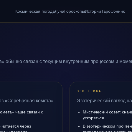
Космическая погода
Луна
Гороскопы
Истории
Таро
Сонник
а» обычно связан с текущим внутренним процессом и момен
ЭЗОТЕРИКА
аз «Серебряная комета».
Эзотерический взгляд н
омета» чаще связан с
Мистический совет: снач
ускоряться.
 читается через
В эзотерическом прочте