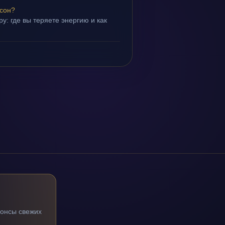
 сон?
у: где вы теряете энергию и как
нонсы свежих