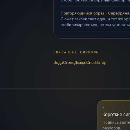
Скоро проявится скрытый фактор, и
Повторяющийся образ «Серебряна
Сюжет закрепляет один и тот же ур
стабилизироваться, потом ускорять
СВЯЗАННЫЕ СИМВОЛЫ
Вода
Огонь
Дождь
Снег
Ветер
X
Короткие си
Подписывайтес
разборов.