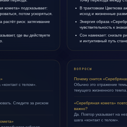
знаки периода.
точку перехода между с
ая комета» подсказывает:
В трактовкам Цветкова а
роваться, потом ускоряться.
исход и жизненные разви
а растёт риск: затягивание
Энергия образа «Серебр
чувствительность к знак
зывает, где вы действуете
Сон намекает: снизьте р
о.
и интуитивный путь стане
ВОПРОСЫ
а»
Почему снится «Серебряна
 «контакт с телом».
Обычно это отражение тем
текущего жизненного темпа
овать. Следите за риском
«Серебряная комета» повто
важно?
Да. Повтор указывает на не
шага «контакт с телом».
комета»