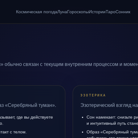
Космическая погода
Луна
Гороскопы
Истории
Таро
Сонник
» обычно связан с текущим внутренним процессом и момен
ЭЗОТЕРИКА
раз «Серебряный туман».
Эзотерический взгляд н
ывает, где вы действуете
Сон намекает: снизьте р
о.
и интуитивный путь стане
такт с телом.
Образ «Серебряный тума