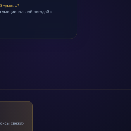
й туман»?
ы эмоциональной погодой и
.
нонсы свежих