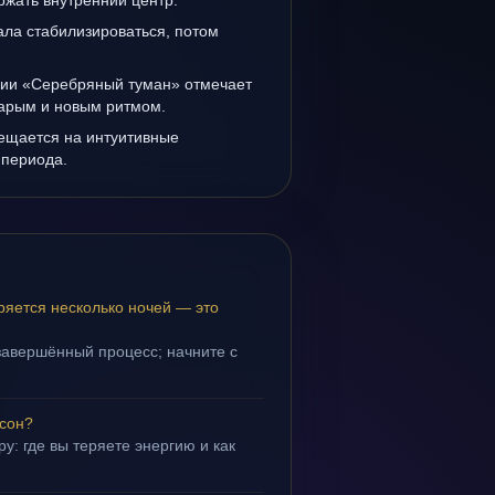
ржать внутренний центр.
ала стабилизироваться, потом
нии «Серебряный туман» отмечает
тарым и новым ритмом.
мещается на интуитивные
 периода.
яется несколько ночей — это
завершённый процесс; начните с
 сон?
у: где вы теряете энергию и как