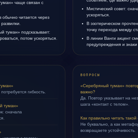
событием, где важно уде
уман» чаще связан с
Мистический совет: снач
ускоряться.
з обычно читается через
 развилки.
В эзотерическом прочте
точку перехода между с
ый туман» подсказывает:
роваться, потом ускоряться.
В линии Ванги акцент с
предупреждения и знаки
ВОПРОСЫ
туман»
«Серебряный туман» повтор
 потребуется гибкость.
важно?
Да. Повтор указывает на не
шага «контакт с телом».
й туман»
ок: сначала
ся.
Как правильно читать такой
Не буквально, а как метафор
возвращаете устойчивость.
»