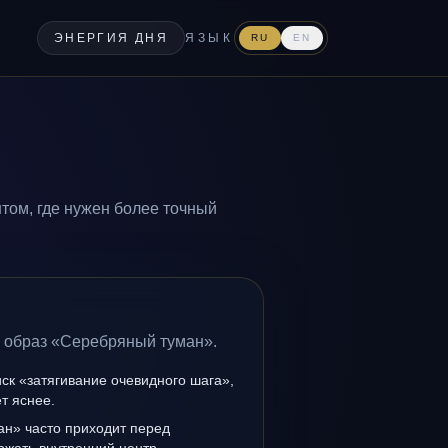
ЭНЕРГИЯ ДНЯ
ЯЗЫК
RU
EN
том, где нужен более точный
а образ «Серебряный туман».
иск «затягивание очевидного шага»,
т яснее.
н» часто приходит перед