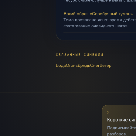
Ресурс снижен; лучше начать с шага
Яркий образ «Серебряный туман»
Тема проявлена явно: время действ
«затягивание очевидного шага».
СВЯЗАННЫЕ СИМВОЛЫ
Вода
Огонь
Дождь
Снег
Ветер
X
Короткие си
Подписывайтес
разборов.