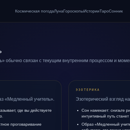
Космическая погода
Луна
Гороскопы
Истории
Таро
Сонник
ь
ь» обычно связан с текущим внутренним процессом и момен
ЭЗОТЕРИКА
аз «Медленный учитель».
Эзотерический взгляд н
зывает, где вы действуете
Сон намекает: снизьте р
о.
интуитивный путь станет
естное проговаривание
Образ «Медленный учите