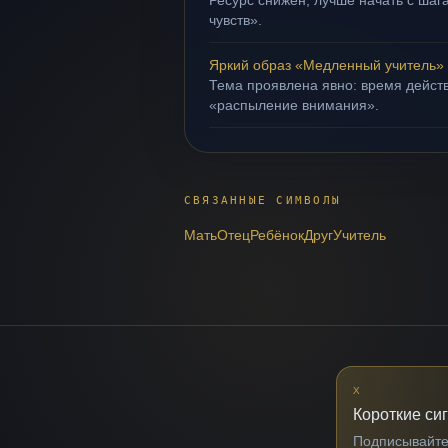
Ресурс снижен; лучше начать с шаг
чувств».
Яркий образ «Медленный учитель»
Тема проявлена явно: время действ
«распыление внимания».
СВЯЗАННЫЕ СИМВОЛЫ
Мать
Отец
Ребёнок
Друг
Учитель
X
Короткие си
Подписывайтес