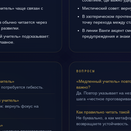
событием, где важно уде
итель» чаще связан с
Мистический совет: верн
В эзотерическом прочте
з обычно читается через
точку перехода между с
 развилки.
В линии Ванги акцент с
й учитель» подсказывает:
предупреждения и знаки
лавное.
ВОПРОСЫ
читель»
«Медленный учитель» повто
 потребуется гибкость.
важно?
Да. Повтор указывает на не
шага «честное проговариван
 учитель»
к: вернуть фокус на
Как правильно читать такой
Не буквально, а как метафор
возвращаете устойчивость.
ь»