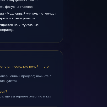
ржать внутренний центр.
уть фокус на главное.
нии «Медленный учитель» отмечает
тарым и новым ритмом.
мещается на интуитивные
 периода.
ряется несколько ночей — это
завершённый процесс; начните с
ие чувств».
 сон?
у: где вы теряете энергию и как