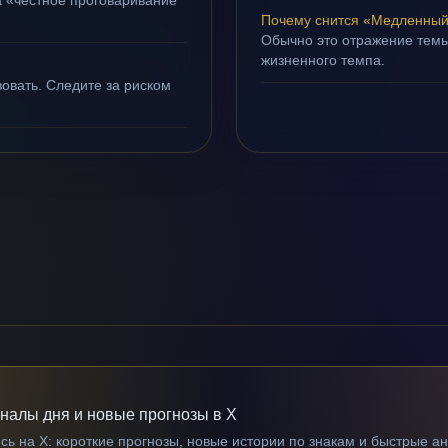
а «честное проговаривание
Почему снится «Медленный
Обычно это отражение темы
жизненного темпа.
овать. Следите за риском
гналы дня и новые прогнозы в X
ь на X: короткие прогнозы, новые истории по знакам и быстрые а