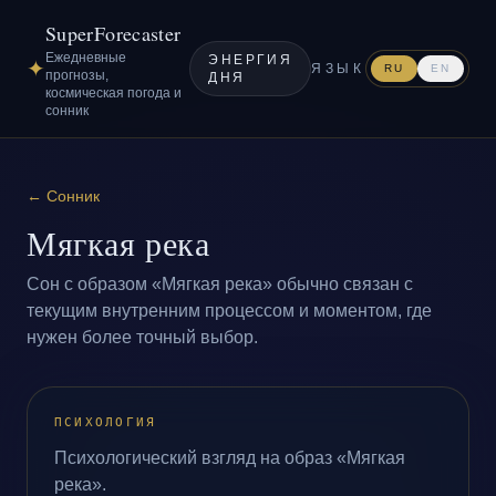
SuperForecaster
Ежедневные
ЭНЕРГИЯ
✦
ЯЗЫК
RU
EN
прогнозы,
ДНЯ
космическая погода и
сонник
←
Сонник
Мягкая река
Сон с образом «Мягкая река» обычно связан с
текущим внутренним процессом и моментом, где
нужен более точный выбор.
ПСИХОЛОГИЯ
Психологический взгляд на образ «Мягкая
река».