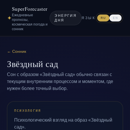
SuperForecaster
Ежедневные
ЭНЕРГИЯ
✦
ЯЗЫК
RU
EN
прогнозы,
ДНЯ
космическая погода и
сонник
←
Сонник
Звёздный сад
Сон с образом «Звёздный сад» обычно связан с
текущим внутренним процессом и моментом, где
нужен более точный выбор.
ПСИХОЛОГИЯ
Психологический взгляд на образ «Звёздный
сад».