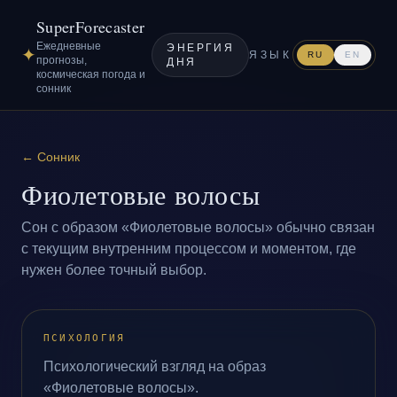
SuperForecaster
Ежедневные
ЭНЕРГИЯ
✦
ЯЗЫК
RU
EN
прогнозы,
ДНЯ
космическая погода и
сонник
←
Сонник
Фиолетовые волосы
Сон с образом «Фиолетовые волосы» обычно связан
с текущим внутренним процессом и моментом, где
нужен более точный выбор.
ПСИХОЛОГИЯ
Психологический взгляд на образ
«Фиолетовые волосы».