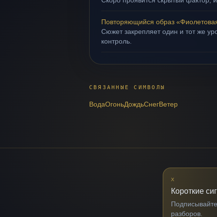
Скоро проявится скрытый фактор, и
Повторяющийся образ «Фиолетовая
Сюжет закрепляет один и тот же ур
контроль.
СВЯЗАННЫЕ СИМВОЛЫ
Вода
Огонь
Дождь
Снег
Ветер
X
Короткие си
Подписывайтес
разборов.