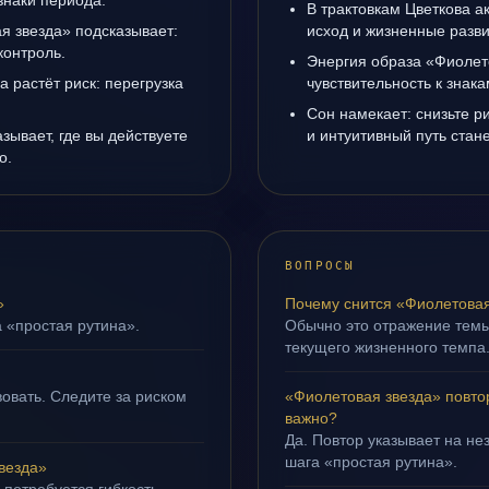
знаки периода.
В трактовкам Цветкова а
я звезда» подсказывает:
исход и жизненные разви
контроль.
Энергия образа «Фиолет
а растёт риск: перегрузка
чувствительность к знак
Сон намекает: снизьте р
зывает, где вы действуете
и интуитивный путь стане
о.
ВОПРОСЫ
»
Почему снится «Фиолетовая
а «простая рутина».
Обычно это отражение тем
текущего жизненного темпа
овать. Следите за риском
«Фиолетовая звезда» повто
важно?
Да. Повтор указывает на не
шага «простая рутина».
везда»