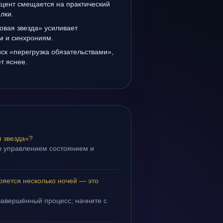
кцент смещается на практический
лки.
овая звезда» усиливает
ам и синхрониям.
иск «перегрузка обязательствами»,
т яснее.
 звезда»?
ы управлением состоянием и
.
ряется несколько ночей — это
завершённый процесс; начните с