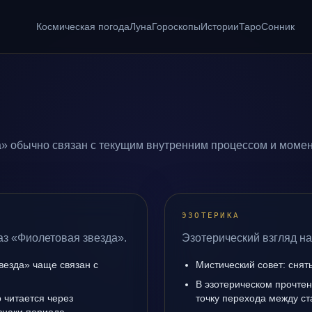
Космическая погода
Луна
Гороскопы
Истории
Таро
Сонник
» обычно связан с текущим внутренним процессом и момен
ЭЗОТЕРИКА
аз «Фиолетовая звезда».
Эзотерический взгляд на
везда» чаще связан с
Мистический совет: снят
В эзотерическом прочте
 читается через
точку перехода между с