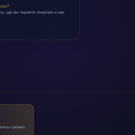
 сон?
у: где вы теряете энергию и как
нонсы свежих