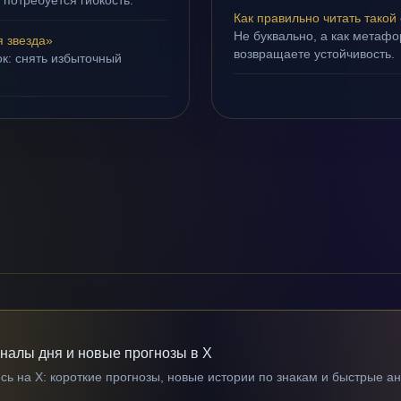
 потребуется гибкость.
Как правильно читать такой
Не буквально, а как метафор
 звезда»
возвращаете устойчивость.
ок: снять избыточный
гналы дня и новые прогнозы в X
ь на X: короткие прогнозы, новые истории по знакам и быстрые а