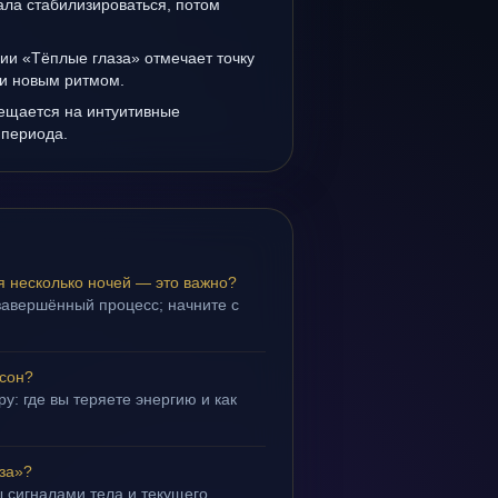
ала стабилизироваться, потом
ии «Тёплые глаза» отмечает точку
и новым ритмом.
мещается на интуитивные
 периода.
я несколько ночей — это важно?
завершённый процесс; начните с
 сон?
у: где вы теряете энергию и как
за»?
 сигналами тела и текущего