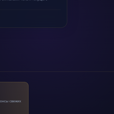
нонсы свежих