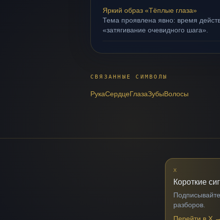
Яркий образ «Тёплые глаза»
Тема проявлена явно: время действ
«затягивание очевидного шага».
СВЯЗАННЫЕ СИМВОЛЫ
Рука
Сердце
Глаза
Зубы
Волосы
X
Короткие си
Подписывайтес
разборов.
Перейти в X