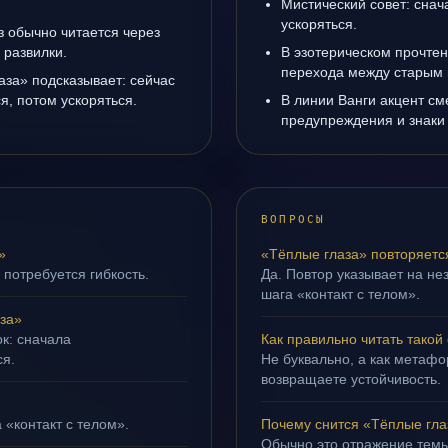
Мистический совет: снач
ускоряться.
з обычно читается через
 развилки.
В эзотерическом прочтен
перехода между старым 
аза» подсказывает: сейчас
я, потом ускоряться.
В линии Ванги акцент с
предупреждения и знаки
ВОПРОСЫ
»
«Тёплые глаза» повторяетс
 потребуется гибкость.
Да. Повтор указывает на не
шага «контакт с телом».
за»
ок: сначала
Как правильно читать такой
ся.
Не буквально, а как метафор
возвращаете устойчивость.
 «контакт с телом».
Почему снится «Тёплые гла
Обычно это отражение темы