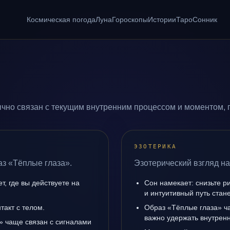
Космическая погода
Луна
Гороскопы
Истории
Таро
Сонник
чно связан с текущим внутренним процессом и моментом, 
ЭЗОТЕРИКА
аз «Тёплые глаза».
Эзотерический взгляд на
, где вы действуете на
Сон намекает: снизьте р
и интуитивный путь стане
такт с телом.
Образ «Тёплые глаза» ча
важно удержать внутренн
» чаще связан с сигналами