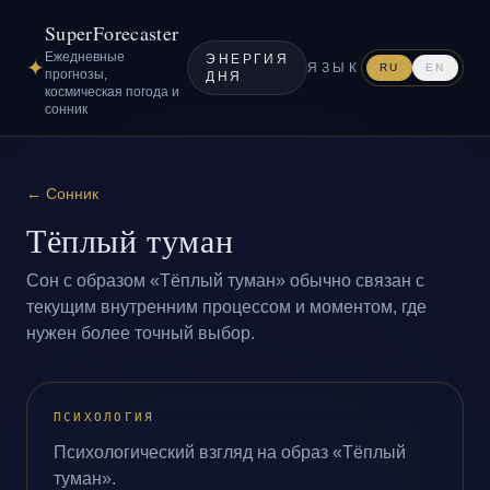
SuperForecaster
Ежедневные
ЭНЕРГИЯ
✦
ЯЗЫК
RU
EN
прогнозы,
ДНЯ
космическая погода и
сонник
←
Сонник
Тёплый туман
Сон с образом «Тёплый туман» обычно связан с
текущим внутренним процессом и моментом, где
нужен более точный выбор.
ПСИХОЛОГИЯ
Психологический взгляд на образ «Тёплый
туман».