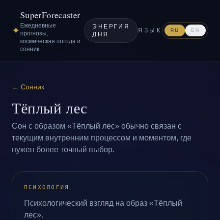
SuperForecaster
Ежедневные
ЭНЕРГИЯ
✦
ЯЗЫК
RU
EN
прогнозы,
ДНЯ
космическая погода и
сонник
←
Сонник
Тёплый лес
Сон с образом «Тёплый лес» обычно связан с
текущим внутренним процессом и моментом, где
нужен более точный выбор.
ПСИХОЛОГИЯ
Психологический взгляд на образ «Тёплый
лес».