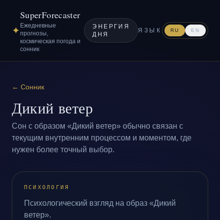
SuperForecaster
Ежедневные
ЭНЕРГИЯ
✦
ЯЗЫК
RU
EN
прогнозы,
ДНЯ
космическая погода и
сонник
←
Сонник
Дикий ветер
Сон с образом «Дикий ветер» обычно связан с
текущим внутренним процессом и моментом, где
нужен более точный выбор.
ПСИХОЛОГИЯ
Психологический взгляд на образ «Дикий
ветер».