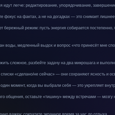
ня идут легче: редактирование, упорядочивание, завершени
е фокус на фактах, а не на догадках — это снимает лишне
т бережный режим: пусть энергия собирается постепенно, 
кан воды, медленный выдох и вопрос «что принесёт мне сп
ожить сложное, разбейте задачу на два микрошага и выполн
списки «сделано/не сейчас» — они сохраняют ясность и ос
 один момент, когда вы выбрали себя — это укрепляет внут
ого общения, оставьте «тишину» между встречами — мозгу 
нно важен: сократите экранное время за час до отдыха.