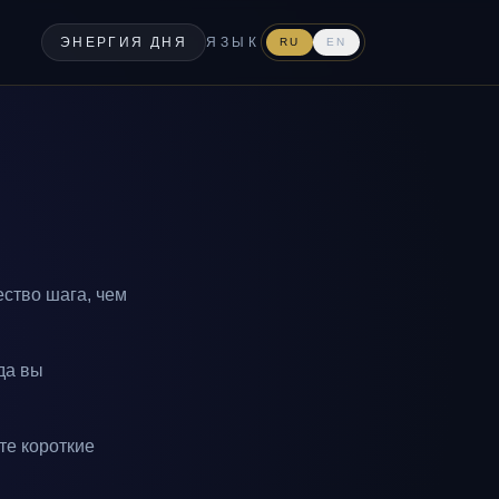
ЭНЕРГИЯ ДНЯ
ЯЗЫК
RU
EN
ество шага, чем
да вы
те короткие