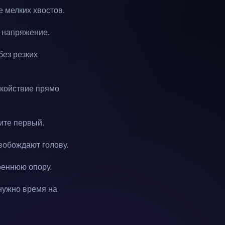
е мелких хвостов.
е напряжение.
без резких
окойствие прямо
ите первый.
вобождают голову.
реннюю опору.
нужно время на