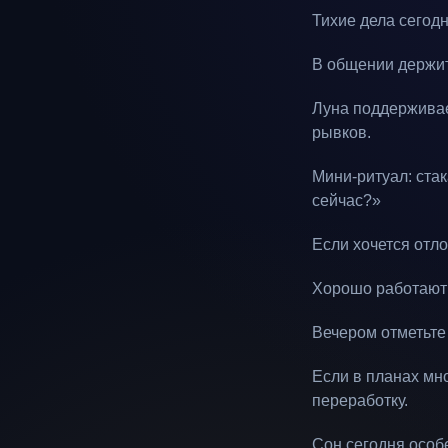
Тихие дела сегод
В общении держит
Луна поддерживае
рывков.
Мини-ритуал: ста
сейчас?»
Если хочется отл
Хорошо работают 
Вечером отметьте
Если в планах мн
переработку.
Сон сегодня особе