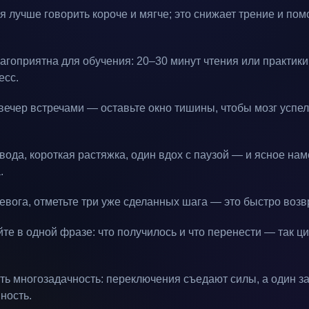
 лучше говорить короче и мягче; это снижает трение и пом
агоприятна для обучения: 20–30 минут чтения или практики
есс.
вечер встречами — оставьте окно тишины, чтобы мозг успе
вода, короткая растяжка, один вдох с паузой — и ясное на
.
евога, отметьте три уже сделанных шага — это быстро возв
те в одной фразе: что получилось и что перенести — так ц
ть многозадачность: переключения съедают силы, а один 
ность.