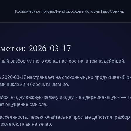
Космическая погода
Луна
Гороскопы
Истории
Таро
Сонник
метки: 2026-03-17
ный разбор лунного фона, настроения и темпа действий.
а 2026-03-17 настраивает на спокойный, но продуктивный р
ими циклами и беречь внимание.
ыбрать одну важную задачу и одну «поддерживающую» — та
дет ощущение смысла.
рассеянность, переключайтесь на простые действия: разбор
заметок, план на вечер.