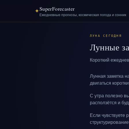
SuperForecaster
✦
Ежедневные прогнозы, космическая погода и сонник
ЛУНА СЕГОДНЯ
Лунные за
Короткий ежеднев
Лунная заметка н
двигаться коротк
С утра полезно в
расползётся и бу
Если чувствуете 
структурирование 