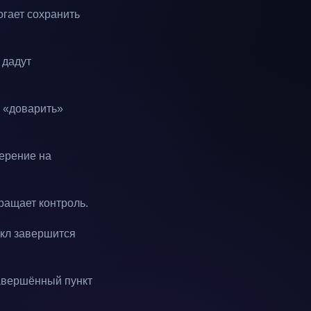
огает сохранить
 дадут
л «доварить»
мерение на
ращает контроль.
икл завершится
завершённый пункт