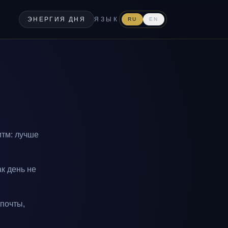
ЭНЕРГИЯ ДНЯ
ЯЗЫК
RU
EN
итм: лучше
к день не
 почты,