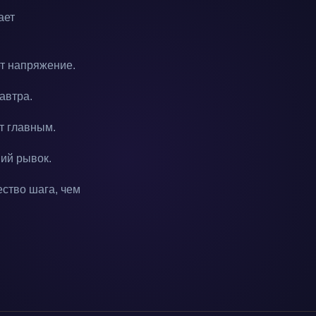
ает
ет напряжение.
автра.
т главным.
ний рывок.
ество шага, чем