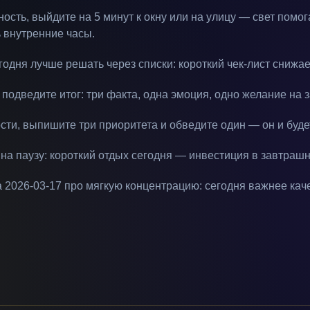
ость, выйдите на 5 минут к окну или на улицу — свет помог
 внутренние часы.
годня лучше решать через списки: короткий чек-лист снижа
подведите итог: три факта, одна эмоция, одно желание на з
сти, выпишите три приоритета и обведите один — он и буде
 на паузу: короткий отдых сегодня — инвестиция в завтраш
а 2026-03-17 про мягкую концентрацию: сегодня важнее кач