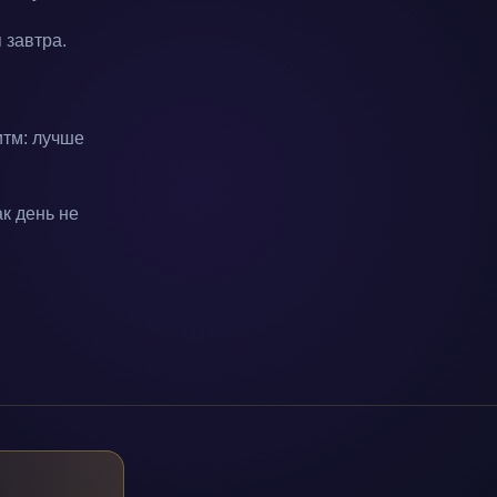
 завтра.
итм: лучше
к день не