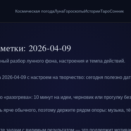
Космическая погода
Луна
Гороскопы
Истории
Таро
Сонник
метки: 2026-04-09
ный разбор лунного фона, настроения и темпа действий.
 2026-04-09 с настроем на творчество: сегодня полезно дат
о «разогрева»: 10 минут на идеи, черновик или прогулку без
ь ярче обычного, поэтому держите рядом опоры: музыка, тё
те задачи с видимым результатом — это поддержит мотива