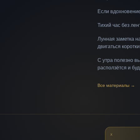
Если вдохновение
Тихий час без лен
Лунная заметка н
двигаться коротк
С утра полезно в
расползётся и бу
Все материалы
→
X