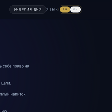
ЭНЕРГИЯ ДНЯ
ЯЗЫК
RU
EN
ь себе право на
 цели.
плый напиток,
цию.