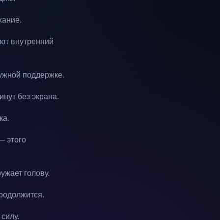
хание.
ают внутренний
нужной поддержке.
нут без экрана.
ка.
— этого
ужает голову.
родолжится.
силу.