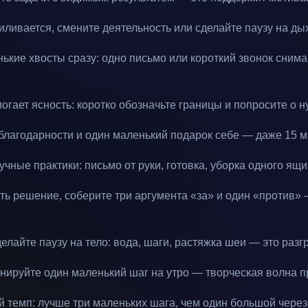
иливается, смените деятельность или сделайте паузу на ды
ькие хвосты сразу: одно письмо или короткий звонок сним
огает ясность: коротко обозначьте границы и попросите о 
благодарности и один маленький подарок себе — даже 15 ми
чные практики: письмо от руки, готовка, уборка одного ящи
ть решение, соберите три аргумента «за» и один «против» 
елайте паузу на тело: вода, шаги, растяжка шеи — это разгр
нируйте один маленький шаг на утро — творческая волна п
 темп: лучше три маленьких шага, чем один большой через 