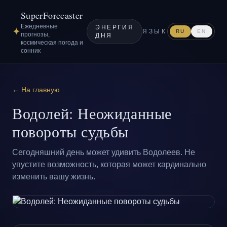
SuperForecaster
Ежедневные
ЭНЕРГИЯ
✦
ЯЗЫК
RU
EN
прогнозы,
ДНЯ
космическая погода и
сонник
← На главную
Водолей: Неожиданные
повороты судьбы
Сегодняшний день может удивить Водолеев. Не
упустите возможность, которая может кардинально
изменить вашу жизнь.