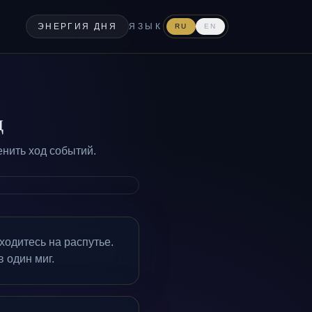
ЭНЕРГИЯ ДНЯ
ЯЗЫК
RU
EN
д
нить ход событий.
ходитесь на распутье.
 один миг.