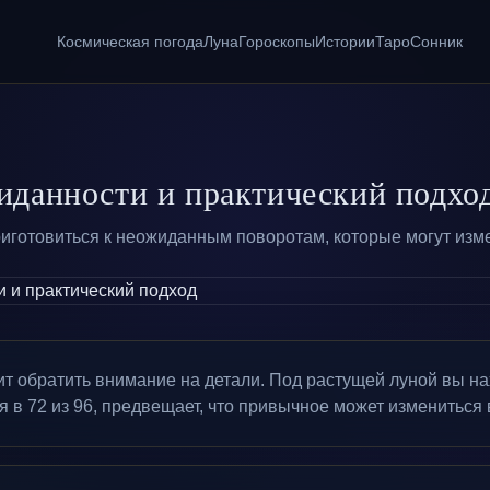
Космическая погода
Луна
Гороскопы
Истории
Таро
Сонник
иданности и практический подхо
иготовиться к неожиданным поворотам, которые могут изме
т обратить внимание на детали. Под растущей луной вы на
 в 72 из 96, предвещает, что привычное может измениться в