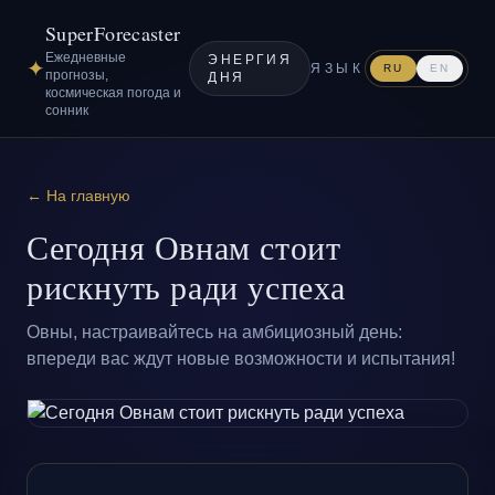
SuperForecaster
Ежедневные
ЭНЕРГИЯ
✦
ЯЗЫК
RU
EN
прогнозы,
ДНЯ
космическая погода и
сонник
← На главную
Сегодня Овнам стоит
рискнуть ради успеха
Овны, настраивайтесь на амбициозный день:
впереди вас ждут новые возможности и испытания!