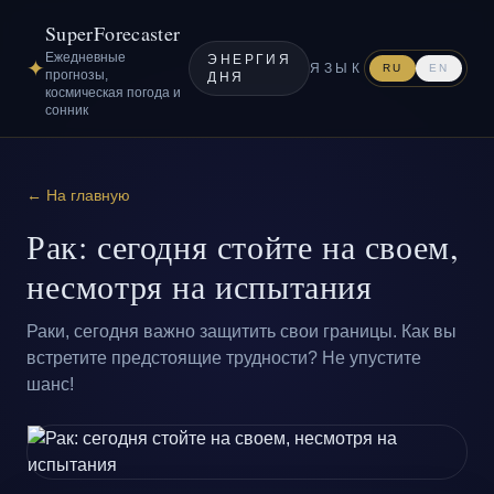
SuperForecaster
Ежедневные
ЭНЕРГИЯ
✦
ЯЗЫК
RU
EN
прогнозы,
ДНЯ
космическая погода и
сонник
← На главную
Рак: сегодня стойте на своем,
несмотря на испытания
Раки, сегодня важно защитить свои границы. Как вы
встретите предстоящие трудности? Не упустите
шанс!