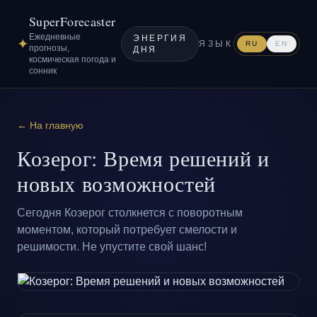
SuperForecaster
Ежедневные
ЭНЕРГИЯ
✦
ЯЗЫК
RU
EN
прогнозы,
ДНЯ
космическая погода и
сонник
← На главную
Козерог: Время решений и
новых возможностей
Сегодня Козерог столкнется с поворотным
моментом, который потребует смелости и
решимости. Не упустите свой шанс!