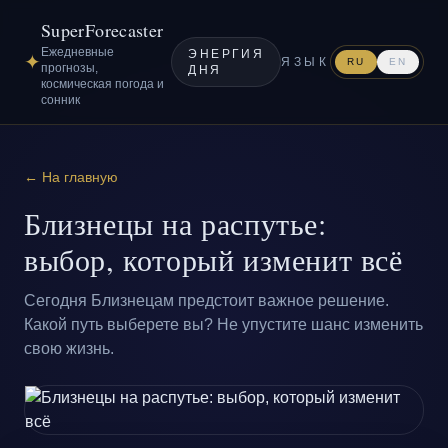
SuperForecaster
Ежедневные
ЭНЕРГИЯ
✦
ЯЗЫК
RU
EN
прогнозы,
ДНЯ
космическая погода и
сонник
← На главную
Близнецы на распутье:
выбор, который изменит всё
Сегодня Близнецам предстоит важное решение.
Какой путь выберете вы? Не упустите шанс изменить
свою жизнь.