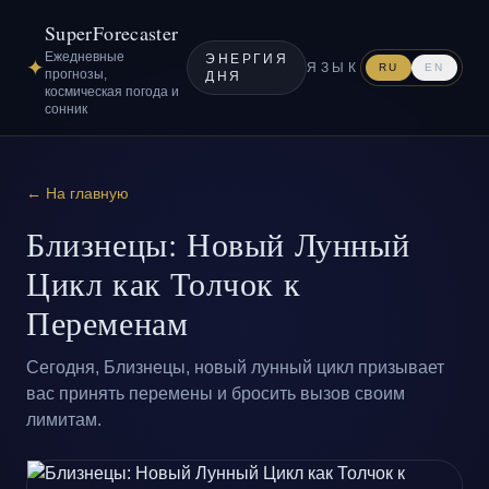
SuperForecaster
Ежедневные
ЭНЕРГИЯ
✦
ЯЗЫК
RU
EN
прогнозы,
ДНЯ
космическая погода и
сонник
← На главную
Близнецы: Новый Лунный
Цикл как Толчок к
Переменам
Сегодня, Близнецы, новый лунный цикл призывает
вас принять перемены и бросить вызов своим
лимитам.