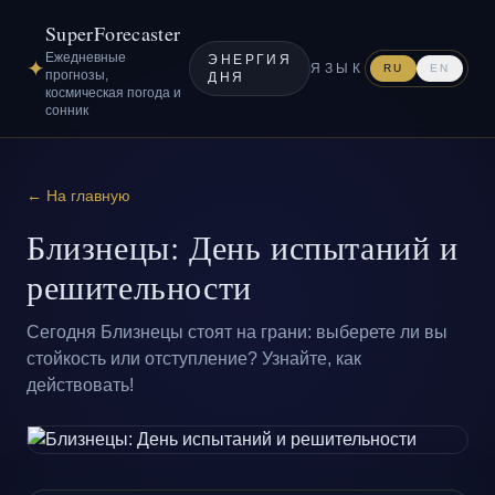
SuperForecaster
Ежедневные
ЭНЕРГИЯ
✦
ЯЗЫК
RU
EN
прогнозы,
ДНЯ
космическая погода и
сонник
← На главную
Близнецы: День испытаний и
решительности
Сегодня Близнецы стоят на грани: выберете ли вы
стойкость или отступление? Узнайте, как
действовать!