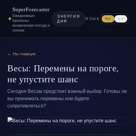
SuperForecaster
Ежедневные
ЭНЕРГИЯ
✦
ЯЗЫК
RU
EN
прогнозы,
ДНЯ
космическая погода и
сонник
← На главную
Весы: Перемены на пороге,
не упустите шанс
Сегодня Весам предстоит важный выбор. Готовы ли
вы принимать перемены или будете
сопротивляться?