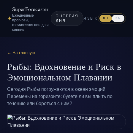
SuperForecaster
Ежедневные
ЭНЕРГИЯ
✦
ЯЗЫК
RU
EN
прогнозы,
ДНЯ
космическая погода и
сонник
← На главную
Рыбы: Вдохновение и Риск в
Эмоциональном Плавании
Сегодня Рыбы погружаются в океан эмоций.
Перемены на горизонте: будете ли вы плыть по
течению или бороться с ним?