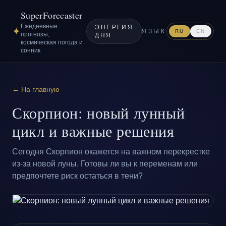
SuperForecaster
Ежедневные
ЭНЕРГИЯ
✦
ЯЗЫК
RU
EN
прогнозы,
ДНЯ
космическая погода и
сонник
← На главную
Скорпион: новый лунный
цикл и важные решения
Сегодня Скорпион окажется на важном перекрестке
из-за новой луны. Готовы ли вы к переменам или
предпочтете риск остаться в тени?