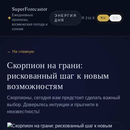
SuperForecaster
Ежедневные
ЭНЕРГИЯ
✦
ЯЗЫК
RU
EN
прогнозы,
ДНЯ
космическая погода и
сонник
← На главную
Скорпион на грани:
рискованный шаг к новым
возможностям
Скорпионы, сегодня вам предстоит сделать важный
выбор. Доверьтесь интуиции и прыгните в
неизвестность!