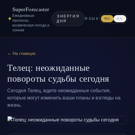
SuperForecaster
Ежедневные
ЭНЕРГИЯ
✦
ЯЗЫК
RU
EN
прогнозы,
ДНЯ
космическая погода и
сонник
← На главную
Телец: неожиданные
повороты судьбы сегодня
Сегодня Телец, ждите неожиданные события,
которые могут изменить ваши планы и взгляды на
жизнь.